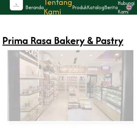
Tentang
Hubungi
Beranda
Produk
Katalog
Berita
Kami
Kami
Prima Rasa Bakery & Pastry